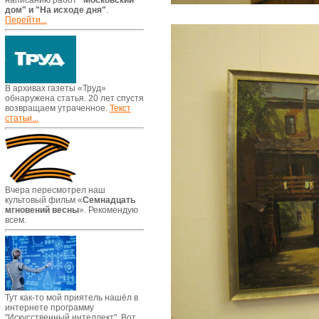
написанию работ
"Московский
дом" и "На исходе дня"
.
Перейти...
В архивах газеты «Труд»
обнаружена статья. 20 лет спустя
возвращаем утраченное.
Текст
статьи...
Вчера пересмотрел наш
культовый фильм «
Семнадцать
мгновений весны
». Рекомендую
всем.
Тут как-то мой приятель нашёл в
интернете программу
"Искусственный интеллект". Вот