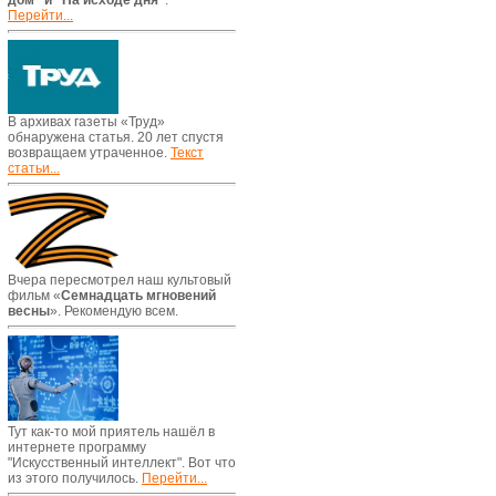
дом" и "На исходе дня"
.
Перейти...
В архивах газеты «Труд»
обнаружена статья. 20 лет спустя
возвращаем утраченное.
Текст
статьи...
Вчера пересмотрел наш культовый
фильм «
Семнадцать мгновений
весны
». Рекомендую всем.
Тут как-то мой приятель нашёл в
интернете программу
"Искусственный интеллект". Вот что
из этого получилось.
Перейти...