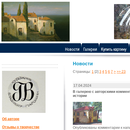
Новости
Страницы:
1
[2]
3
4
5
6
7
>
>> 23
17.04.2024
В галерею с авторскими комме
истории
Об авторе
Отзывы о творчестве
Опубликованы комментарии к нап