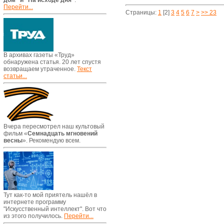
дом" и "На исходе дня"
.
Перейти...
Страницы:
1
[2]
3
4
5
6
7
>
>> 23
В архивах газеты «Труд»
обнаружена статья. 20 лет спустя
возвращаем утраченное.
Текст
статьи...
Вчера пересмотрел наш культовый
фильм «
Семнадцать мгновений
весны
». Рекомендую всем.
Тут как-то мой приятель нашёл в
интернете программу
"Искусственный интеллект". Вот что
из этого получилось.
Перейти...