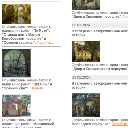
Опубликованы комментарии к нап
"Двор в Хилковом переулке"
.
Пер
06.03.2024
Опубликованы комментарии к
написанию работ
"По Яузе",
В галерею с авторскими комме
"Старый дом в Малом
истории
Колобовском переулке" и
"Осколки старины"
.
Перейти...
Опубликованы комментарии к нап
"Двор в Крапивенском переулке
29.02.2024
Опубликованы комментарии к
В галерею с авторскими комме
написанию работ
"Октябрь" и
истории
"Осенний свет"
.
Перейти...
Опубликованы комментарии к нап
Опубликованы комментарии к
Последнем переулке"
.
Перейти..
написанию работ
"Московский